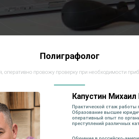
Полиграфолог
, оперативно провожу проверку при необходимости приб
Капустин Михаил 
Практической стаж работы п
Образование высшее юридич
оперативный опыт по орган
преступлений различных кат
Обучение в российско-амери