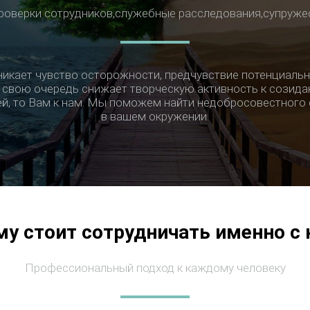
роверки сотрудников,служебные расследования,супруже
никает чувство осторожности, предчувствие потенциальн
 в свою очередь снижает творческую активность к созидан
ней, то Вам к нам. Мы поможем найти недобросовестного
в вашем окружении.
у стоит сотрудничать именно с
Профессиональный подход к каждому человеку