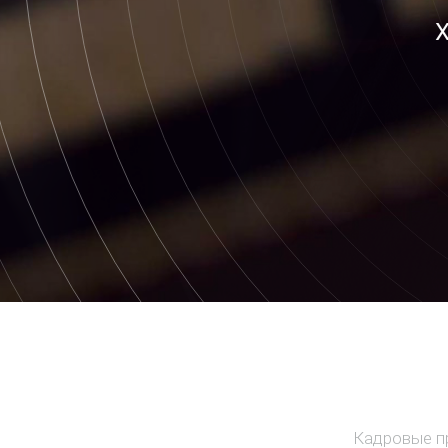
Х
Кадровые п